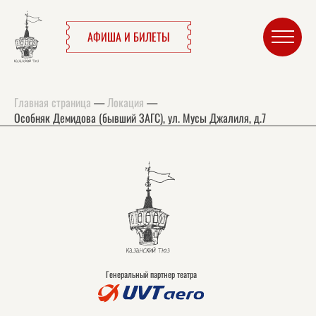
АФИША И БИЛЕТЫ
Главная страница
—
Локация
—
Особняк Демидова (бывший ЗАГС), ул. Мусы Джалиля, д.7
Генеральный партнер театра