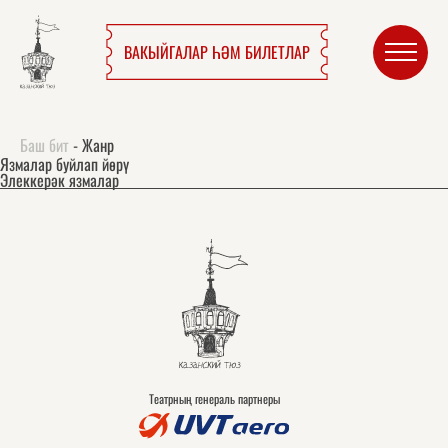
ВАКЫЙГАЛАР ҺӘМ БИЛЕТЛАР
Баш бит
-
Жанр
Язмалар буйлап йөрү
Элеккерәк язмалар
Театрның генераль партнеры