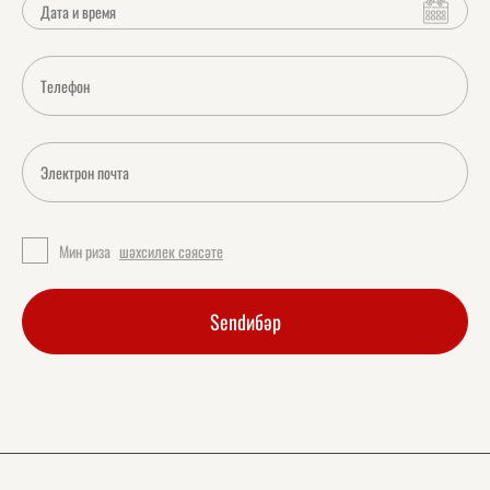
Мин риза
шәхсилек сәясәте
Sendибәр