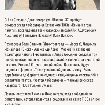
С 1 по 7 июля в Доме актера (ул. Щапова, 37) пройдет
режиссерская лаборатория Казанского ТЮЗа «Вечный огонь
памяти», посвященная трем казанским писателям: Абдурахману
Абсалямову, Геннадию Паушкину, Кави Наджми.
Режиссеры Бари Салимов (Димитровград — Москва), Людмила
Исмайлова (Омск) и Александр Аргос (Москва) и казанские
драматурги Камиль Гимаздтинов и Айдар Ахмадиев создадут три
эскиза спектаклей по мотивам биографий и творчества писателей
во время Великой Отечественной войны. Все эскизы будут
созданы в формате «Театр у школьной доски» и могут быть
доработаны до формата выездных и стационарных спектаклей в
репертуаре театра. Куратор лаборатории – главный режиссер
казанского ТЮЗа Радион Букаев.
Показы состоятся 7 июля в Доме актера, вход свободный по
регистрации, которая появится в соцсетях и на сайте ТЮЗа ближе
к событию.