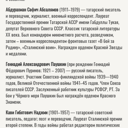
Абдурахман Сафич Абсалямов
(1911–1979) — татарский писатель
и переводчик, журналист, военный корреспондент. Лауреат
Государственной премии Татарской АССР имени Габдуллы Тукая,
депутат Верховного Совета СССР. Классик татарской литературы
ХХ века. Был командиром минометного расчета, разведчиком,
затем – военным корреспондентом фронтовых газет «В бой за
Родину», «Сталинский воин». Награжден орденом Красной Звезды
и медалями.
Геннадий Александрович Паушкин
(при рождении Геннадий
Фёдорович Пуринов; 1921 – 2007) — русский писатель,
журналист. Участник Советско-финляндской войны 1939—1940
годов, Великой Отечественной войны 1941–45 годов. Член Союза
писателей СССР. Заслуженный работник культуры РСФСР, РТ. За
бои у Чёрного моря Паушкин был награждён орденом Красного
Знамени.
Кави Гибятович Наджми
(1901–1957) — татарский советский
писатель, педагог; поэт и переводчик. Лауреат Сталинской премии
второй степени. В годы войны работал редактором политических