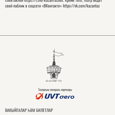
спектаклей
https://t.me/KazanTuzBot
. Кроме того, театр ведет
свой паблик в соцсети «ВКонтакте»
https://vk.com/kazantuz
Театрның генераль партнеры
ВАКЫЙГАЛАР ҺӘМ БИЛЕТЛАР