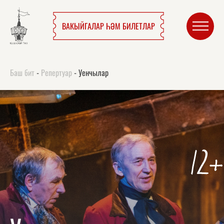
ВАКЫЙГАЛАР ҺӘМ БИЛЕТЛАР
Баш бит
-
Репертуар
-
Уенчылар
12+