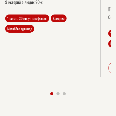
9 историй о людях 90-х
Ген
Остр
1 сәгать 30 минут тәнәфессез
Комедия
Мәхәббәт турында
1 с
Ком