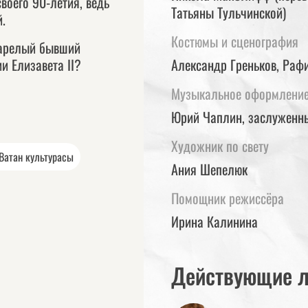
воего 90-летия, ведь
Татьяны Тульчинской)
.
Костюмы и сценография
тарелый бывший
и Елизавета II?
Александр Греньков, Раф
Музыкальное оформлени
Юрий Чаплин, заслуженны
Художник по свету
Ватан культурасы
Ания Шепелюк
Помощник режиссёра
Ирина Калинина
Действующие 