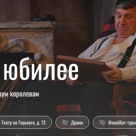
 юбилее
вум королевам
Театр на Горького, д. 13
Драма
Мәхәббәт тур