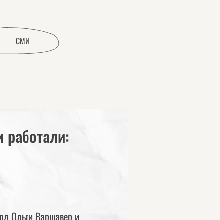
СМИ
 работали:
од Ольги Варшавер и