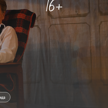
16+
ында