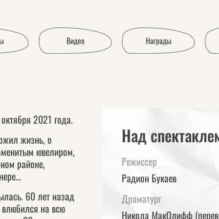
ы
Видео
Награды
 октября 2021 года.
Над спектаклем
ожил жизнь, о
наменитым ювелиром,
Режиссер
ном районе,
йнере…
Радион Букаев
ылась. 60 лет назад
Драматург
 влюбился на всю
Никола МакОлифф (перев