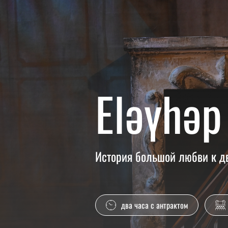
Elәүһәр
История большой любви к д
два часа с антрактом