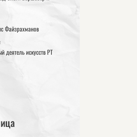
ис Файзрахманов
е
й деятель искусств РТ
лица