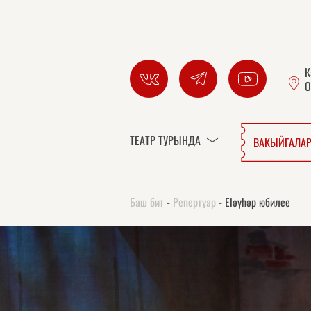
К
О
ТЕАТР ТУРЫНДА
ВАКЫЙГАЛАР
Баш бит
-
Репертуар
-
Elәүһәр юбилее