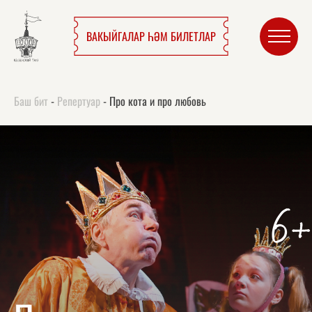
ВАКЫЙГАЛАР ҺӘМ БИЛЕТЛАР
Баш бит
-
Репертуар
-
Про кота и про любовь
6+