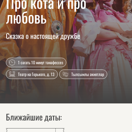
Про кота и про
любовь
Сказка о настоящей дружбе
1 сәгать 10 минут тәнәфессез
Театр на Горького, д. 13
Тылсымлы әкиятләр
Ближайшие даты: