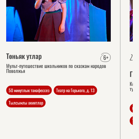
Төньяк утлар
6+
29 
Мульт-путешествие школьников по сказкам народов
Поволжья
Га
Көнд
туры
50 минутлык тәнәфессез
Театр на Горького, д. 13
Тылсымлы әкиятләр
60 
Тыл