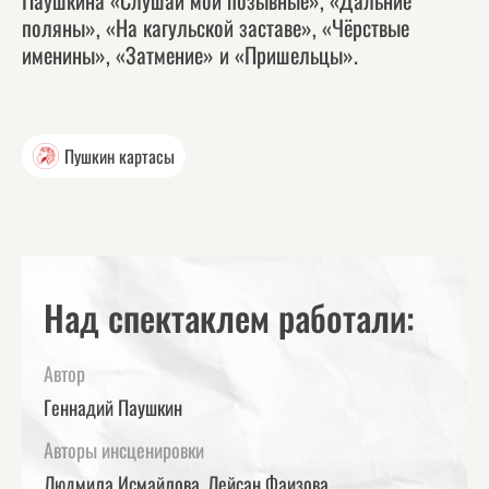
Паушкина «Слушай мои позывные», «Дальние
поляны», «На кагульской заставе», «Чёрствые
именины», «Затмение» и «Пришельцы».
Пушкин картасы
Над спектаклем работали:
Автор
Геннадий Паушкин
Авторы инсценировки
Людмила Исмайлова, Лейсан Фаизова