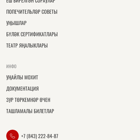
ЕШ БИРЕЛГӘН СОРАУЛАР
ПОПЕЧИТЕЛЬЛӘР СОВЕТЫ
УҢЫШЛАР
БҮЛӘК СЕРТИФИКАТЛАРЫ
ТЕАТР ЯҢАЛЫКЛАРЫ
ИНФО
УҢАЙЛЫ МОХИТ
ДОКУМЕНТАЦИЯ
ЗУР ТӨРКЕМНӘР ӨЧЕН
ТАШЛАМАЛЫ БИЛЕТЛАР
+7 (843) 222-84-87