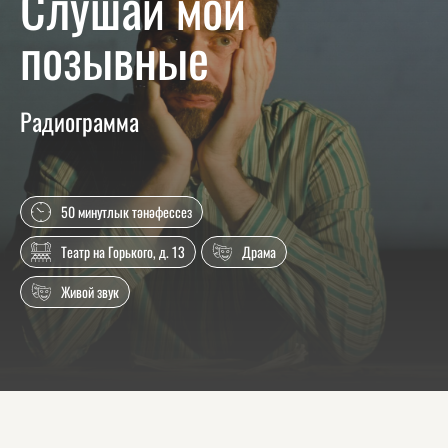
Слушай мои
позывные
Радиограмма
50 минутлык тәнәфессез
Театр на Горького, д. 13
Драма
Живой звук