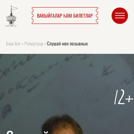
ВАКЫЙГАЛАР ҺӘМ БИЛЕТЛАР
Баш бит
-
Репертуар
-
Слушай мои позывные
12+