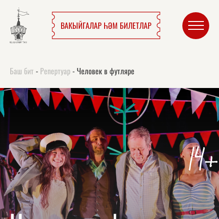
ВАКЫЙГАЛАР ҺӘМ БИЛЕТЛАР
Баш бит
-
Репертуар
-
Человек в футляре
14+