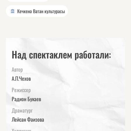
Кечкенә Ватан культурасы
Над спектаклем работали:
Автор
А.П.Чехов
Режиссер
Радион Букаев
Драматург
Лейсан Фаизова
Художник