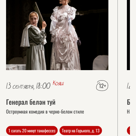
Кояш
12+
13 сентября, 18:00
12 
Генерал белән туй
Бе
Остроумная комедия в черно-белом стиле
Наст
1 сәгать 20 минут тәнәфессез
Театр на Горького, д. 13
1 с