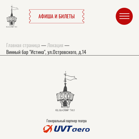
АФИША И БИЛЕТЫ
Главная страница
—
Локация
—
Винный бар "Истина", ул.Островского, д.14
Генеральный партнер театра