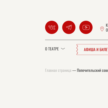
К
О
О ТЕАТРЕ
АФИША И БИЛ
Главная страница
—
Попечительский сов