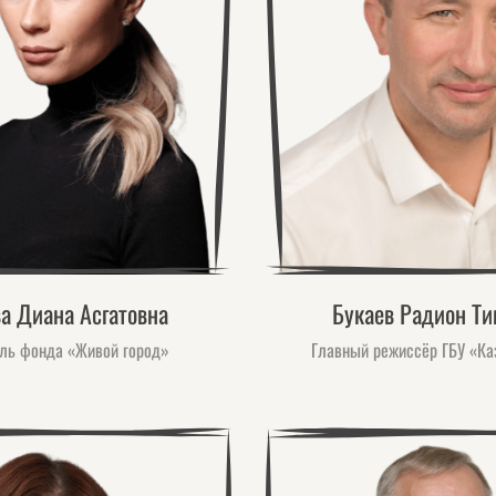
а Диана Асгатовна
Букаев Радион Т
ль фонда «Живой город»
Главный режиссёр ГБУ «К