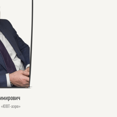
димирович
О «ЮВТ-аэро»