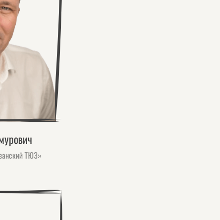
имурович
азанский ТЮЗ»