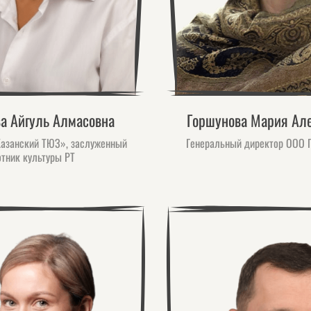
а Айгуль Алмасовна
Горшунова Мария Ал
Казанский ТЮЗ», заслуженный
Генеральный директор ОО
отник культуры РТ