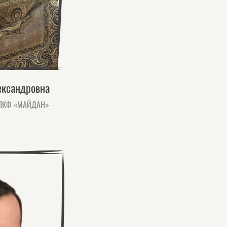
ександровна
О ПКФ «МАЙДАН»