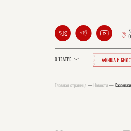
К
О
О ТЕАТРЕ
АФИША И БИЛ
Главная страница
—
Новости
—
Казански