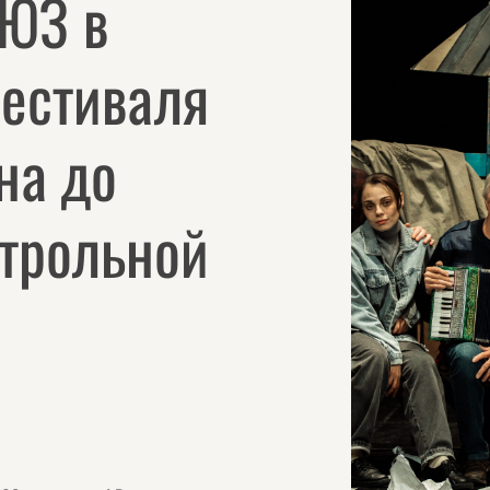
ТЮЗ в
фестиваля
на до
строльной