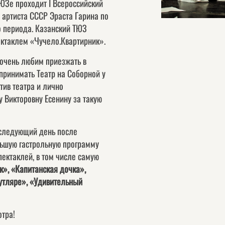
ТЮЗе проходит I Всероссийский
 артиста СССР Эраста Гарина по
о периода. Казанский ТЮЗ
ектаклем «Чучело.Квартирник».
 очень любим приезжать в
принимать Театр на Соборной у
тив театра и лично
 Викторовну Есенину за такую
 следующий день после
ьшую гастрольную программу
пектаклей, в том числе самую
к», «Капитанская дочка»,
утляре», «Удивительный
отра!