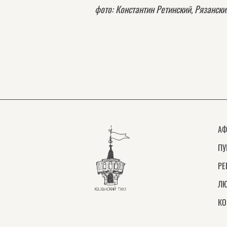
фото: Константин Ретинский, Рязанск
АФ
ПУ
РЕ
ЛЮ
КО