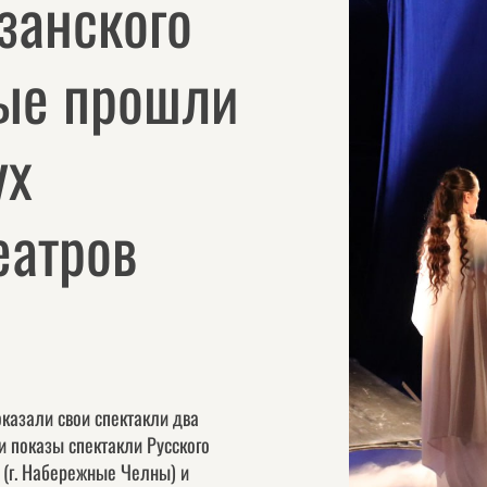
занского
ые прошли
ух
еатров
казали свои спектакли два
и показы спектакли Русского
 (г. Набережные Челны) и