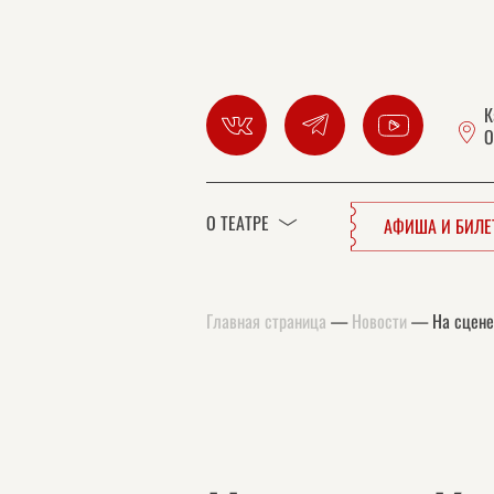
К
О
О ТЕАТРЕ
АФИША И БИЛ
Главная страница
—
Новости
—
На сцене