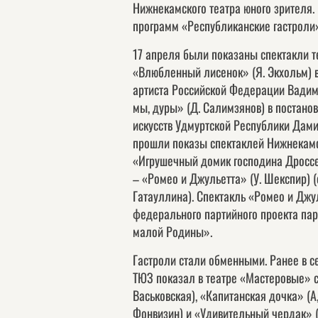
Нижнекамского театра юного зрителя. 
программ «Республиканские гастроли»
17 апреля были показаны спектакли т
«Влюбленный лисенок» (Я. Экхольм) в
артиста Российской Федерации Вадим
мы, дуры» (Д. Салимзянов) в постано
искусств Удмуртской Республики Дам
прошли показы спектаклей Нижнекамс
«Игрушечный домик господина Дроссел
– «Ромео и Джульетта» (У. Шекспир) (
Гатауллина). Спектакль «Ромео и Джу
федерального партийного проекта пар
малой Родины».
Гастроли стали обменными. Ранее в с
ТЮЗ показал в театре «Мастеровые» с
Васьковская), «Капитанская дочка» (А
Фонвизин) и «Удивительный чердак» (