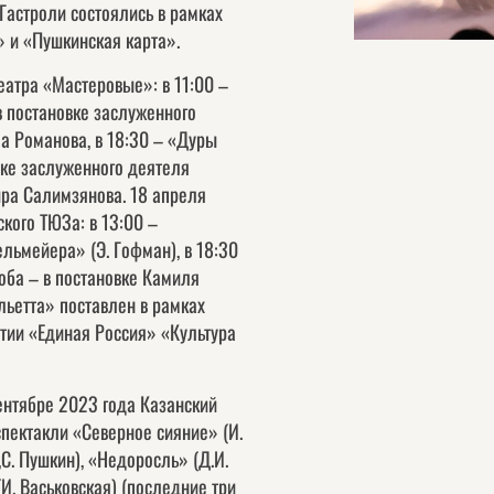
Гастроли состоялись в рамках
 и «Пушкинская карта».
еатра «Мастеровые»: в 11:00 –
 постановке заслуженного
а Романова, в 18:30 – «Дуры
вке заслуженного деятеля
ира Салимзянова. 18 апреля
кого ТЮЗа: в 13:00 –
ьмейера» (Э. Гофман), в 18:30
оба – в постановке Камиля
льетта» поставлен в рамках
тии «Единая Россия» «Культура
ентябре 2023 года Казанский
пектакли «Северное сияние» (И.
,С. Пушкин), «Недоросль» (Д.И.
И. Васьковская) (последние три