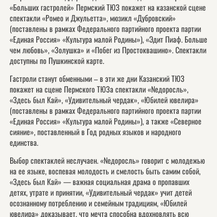
«Больших гастролей» Пермский ТЮЗ покажет на казанской сцене
спектакли «Ромео и Джульетта», мюзикл «Дубровский»
(поставлены в рамках Федерального партийного проекта партии
«Единая Россия» «Культура малой Родины»), «Эдит Пиаф. Больше
чем любовь», «Золушка» и «Побег из Простоквашино». Спектакли
доступны по Пушкинской карте.
​​​​​​​Гастроли станут обменными – в эти же дни Казанский ТЮЗ
покажет на сцене Пермского ТЮЗа спектакли «Nедоросль»,
«Здесь был Кай», «Удивительный чердак», «Юбилей ювелира»
(поставлены в рамках Федерального партийного проекта партии
«Единая Россия» «Культура малой Родины»), а также «Северное
сияние», поставленный в Год родных языков и народного
единства.
Выбор спектаклей неслучаен. «Nедоросль» говорит с молодежью
на ее языке, воспевая молодость и смелость быть самим собой,
«Здесь был Кай» — важная социальная драма о пропавших
детях, утрате и принятии, «Удивительный чердак» учит детей
осознанному потреблению и семейным традициям, «Юбилей
ювелира» доказывает, что мечта способна вдохновлять всю