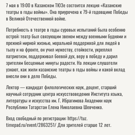
7 мая в 19:00 в Казанском ТЮЗе состоится лекция «Казанские
театры в годы войны». Она приурочена к 79-й годовщине Победы
в Великой Отечественной войне.
Потребность в театре в годы суровых испытаний была особенно
острой: театр был связующим звеном между военными буднями и
прежней мирной жизнью, моральной поддержкой для людей в
тылу и на фронте, он учил мужеству, стойкости, укреплял
патриотизм, поддерживал боевой дух, веру в победу и дарил
зрителям бесценные минуты радости. На лекции слушатели
узнают, как жили казанские театры в годы войны и какой вклад
внесли они в дело Победы.
Лектор — кандидат филологических наук, доцент, старший
научный сотрудник центра искусствоведения Института языка,
литературы и искусства им. Г. Ибрагимова Академии наук
Республики Татарстан Елена Николаевна Шевченко.
Вход свободный по регистрации:
https://tuz.
timepad.ru/event/2863251/
Для зрителей старше 12 лет.