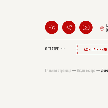
К
О
О ТЕАТРЕ
АФИША И БИЛ
Главная страница
—
Люди театра
—
Доми