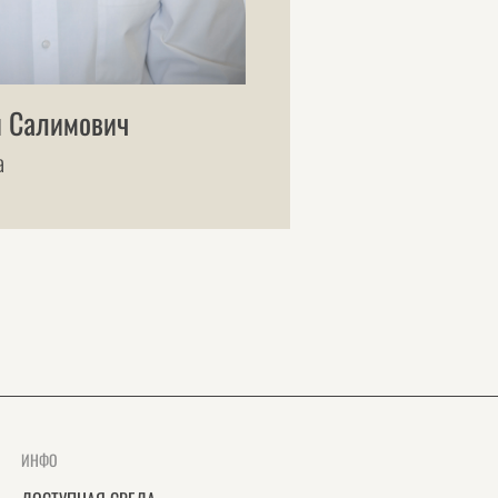
 Салимович
а
ИНФО