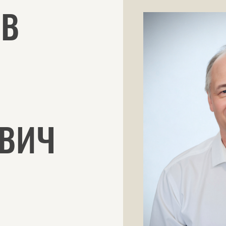
в
вич