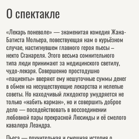
О спектакле
«Лекарь поневоле» — знаменитая комедия Жана-
Батиста Мольера, повествующая нам о курьёзном
случае, настигнувшем главного героя пьесы –
некто Сганареля. Этого весьма сомнительного
типа люди принимают за медицинского светилу,
чудо-лекаря. Совершенно простодушно
«пациенты» вверяют ему нешуточные суммы денег
в обмен на несуществующие лекарства и нелепые
советы. Но находчивый лжедоктор умудряется не
только «набить карман», но и совершить доброе
дело — посодействовать в воссоединении
любовной пары прекрасной Люсинды и её смелого
кавалера Леандра.
Пьеса — поучительная и смешная история о