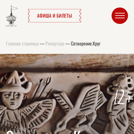
АФИША И БИЛЕТЫ
Главная страница
—
Репертуар
—
Сотворение.Круг
12+