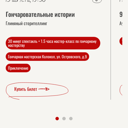
Гончаровательные истории
9 
Глиняный сторителлинг
Ауди
30 минут спектакль + 1.5 часа мастер-класс по гончарному
1 ча
мастерству
Гончарная мастерская Колокол, ул. Островского, д.9
Приключение
Купить билет