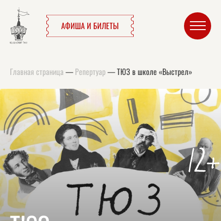
АФИША И БИЛЕТЫ
Главная страница
—
Репертуар
—
ТЮЗ в школе «Выстрел»
12+