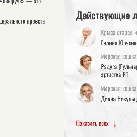
имовыручка — это
Действующие 
дерального проекта
Крыса старая 
Галина Юрченко
Морская кошка
Радуга (Гульна
артистка РТ
Морская кошк
Диана Никульце
Показать всех