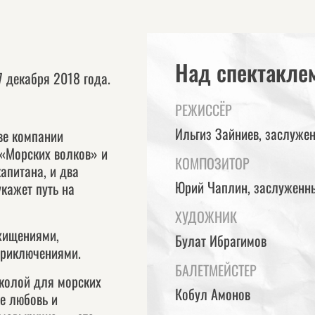
Над спектаклем
7 декабря 2018 года.
РЕЖИССЁР
Ильгиз Зайниев, заслужен
ве компании
 «Морских волков» и
КОМПОЗИТОР
апитана, и два
Юрий Чаплин, заслуженны
кажет путь на
ХУДОЖНИК
хищениями,
Булат Ибрагимов
приключениями.
БАЛЕТМЕЙСТЕР
колой для морских
Кобул Амонов
ое любовь и