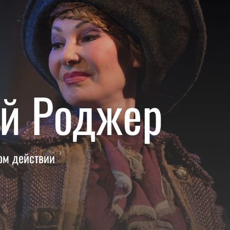
й Роджер
ом действии