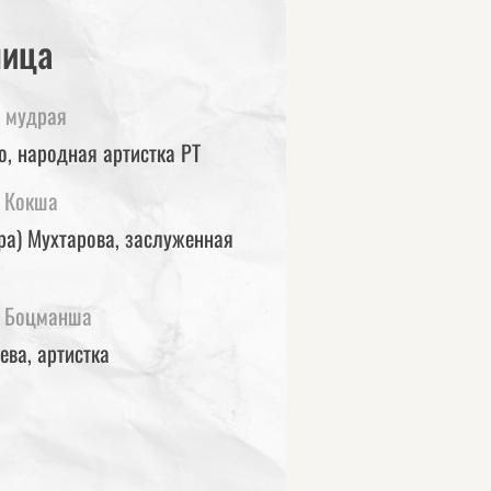
лица
и мудрая
, народная артистка РТ
 Кокша
ра) Мухтарова, заслуженная
а Боцманша
ва, артистка