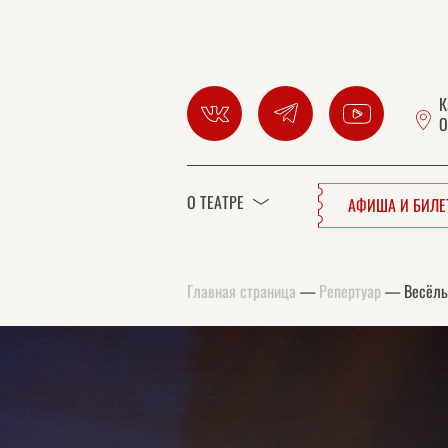
К
О
О ТЕАТРЕ
АФИША И БИЛ
Главная страница
—
Репертуар
—
Весёл